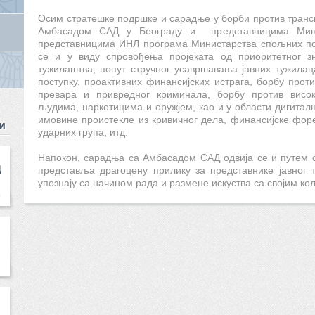
Осим стратешке подршке и сарадње у борби против тран
Амбасадом САД у Београду и представницима Мини
представницима ИНЛ програма Министарства спољних по
се и у виду спровођења пројеката од приоритетног зн
тужилаштва, попут стручног усавршавања јавних тужила
поступку, проактивних финансијских истрага, борбу прот
превара и привредног криминала, борбу против висок
људима, наркотицима и оружјем, као и у области дигитал
имовине проистекле из кривичног дела, финансијске форе
и
ударних група, итд.
Напокон, сарадња са Амбасадом САД одвија се и путем о
Д
представља драгоцену прилику за представнике јавног 
упознају са начином рада и размене искуства са својим ко
.