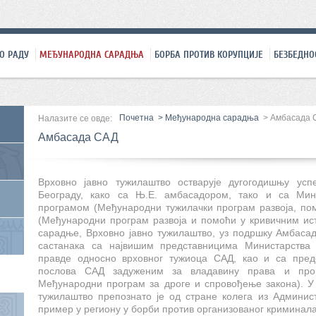
О РАДУ
МЕЂУНАРОДНА САРАДЊА
БОРБА ПРОТИВ КОРУПЦИЈЕ
БЕЗБЕДНО
Почетна
>
Међународна сарадња
>
Амбасада 
Налазите се овде:
Амбасада САД
Врховно јавно тужилаштво остварује дугогодишњу у
Београду, како са Њ.Е. амбасадором, тако и са Ми
програмом (Међународни тужилачки програм развоја, п
(Међународни програм развоја и помоћи у кривичним ис
сарадње, Врховно јавно тужилаштво, уз подршку Амбаса
састанака са највишим представницима Министарства
правде односно врховног тужиоца САД, као и са пре
послова САД задуженим за владавину права и про
Међународни програм за дроге и спровођење закона). У
тужилаштво препознато је од стране колега из Админис
пример у региону у борби против организованог криминала