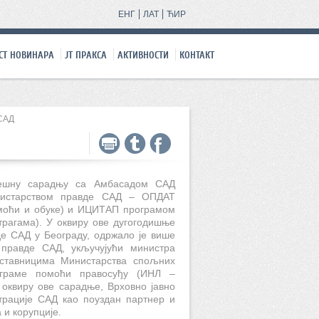
ЕНГ
ЛАТ
ЋИР
СТ НОВИНАРА
ЈТ ПРАКСA
АКТИВНОСТИ
КОНТАКТ
САД
спешну сарадњу са Амбасадом САД
нистарством правде САД – ОПДАТ
омоћи и обуке) и ИЦИТАП програмом
трагама). У оквиру ове дугогодишње
де САД у Београду, одржало је више
 правде САД, укључујући министра
дставницима Министарства спољних
граме помоћи правосуђу (ИНЛ –
 оквиру ове сарадње, Врховно јавно
трације САД као поуздан партнер и
 и корупције.