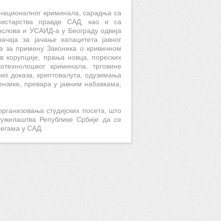
снационалног криминала, сарадња са
старства правде САД, као и са
слова и УСАИД-а у Београду одвија
ачаја за јачање капацитета јавног
ца за примену Законика о кривичном
ив корупције, прања новца, пореских
отехнолошког криминала, трговине
них доказа, криптовалута, одузимања
нзике, превара у јавним набавкама,
рганизовања студијских посета, што
тужилаштва Републике Србије да се
легама у САД.