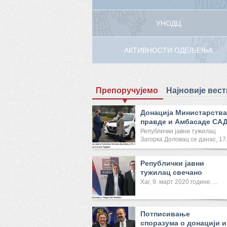
УНОДЦ
АКТИВНОСТИ ОДЕЉЕЊА
Препоручујемо
Најновије вест
Донација Министарства
правде и Амбасаде СА
Реп...
Републички јавни тужилац
Загорка Доловац се данас, 17
...
Републички јавни
тужилац свечано
отворила Канце...
Хаг, 9. март 2020 године. ...
Потписивање
споразума о донацији и