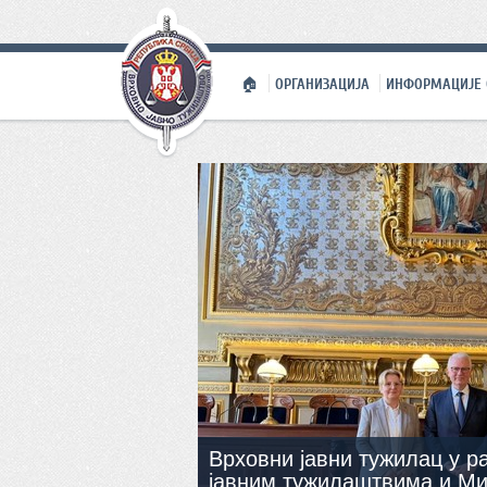
🏠
ОРГАНИЗАЦИЈА
ИНФОРМАЦИЈЕ 
Врховни јавни тужилац у р
јавним тужилаштвима и Ми