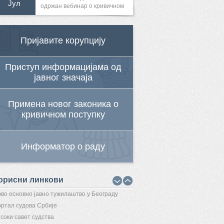
Јул
одржан вебинар о кривичном
гоњењу...
Пријавите корупцију
Приступ информацијама од
јавног значаја
Примена новог законика о
кривичном поступку
Информатор о раду
орисни линкови
во основно јавно тужилаштво у Београду
ртал судова Србије
соки савет судства