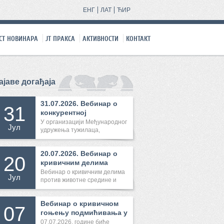
ЕНГ
ЛАТ
ЋИР
СТ НОВИНАРА
ЈТ ПРАКСA
АКТИВНОСТИ
КОНТАКТ
ајаве догађаја
31.07.2026. Вебинар о
31
конкурентној
међународној...
У организацији Међународног
Јул
удружења тужилаца,
31.07.2026...
20.07.2026. Вебинар о
20
кривичним делима
против ж...
Вебинар о кривичним делима
Јул
против животне средине и
Конве...
Вебинар о кривичном
07
гоњењу подмићивања у
спорту
07.07.2026. године биће