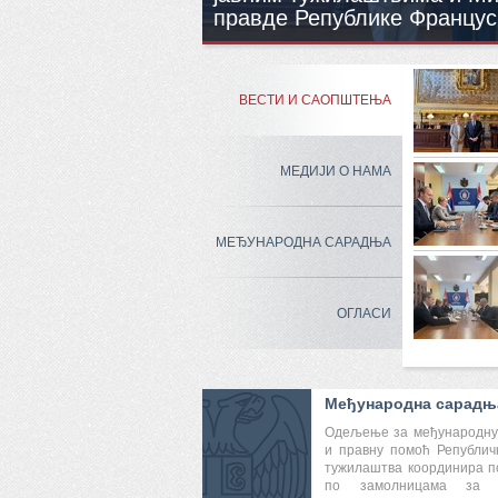
правде Републике Францус
ВЕСТИ И САОПШТЕЊА
МЕДИЈИ О НАМА
МЕЂУНАРОДНА САРАДЊА
ОГЛАСИ
Међународна сарадњ
Одељење за међународну
и правну помоћ Републичк
тужилаштва координира п
по замолницама за 