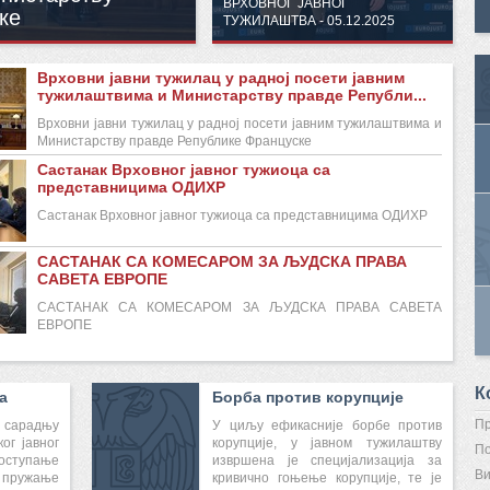
ВРХОВНОГ ЈАВНОГ
ке
ТУЖИЛАШТВА - 05.12.2025
Врховни јавни тужилац у радној посети јавним
тужилаштвима и Министарству правде Републи...
Врховни јавни тужилац у радној посети јавним тужилаштвима и
Министарству правде Републике Француске
Састанак Врховног јавног тужиоца са
представницима ОДИХР
Састанак Врховног јавног тужиоца са представницима ОДИХР
САСТАНАК СА КОМЕСАРОМ ЗА ЉУДСКА ПРАВА
САВЕТА ЕВРОПЕ
САСТАНАК СА КОМЕСАРОМ ЗА ЉУДСКА ПРАВА САВЕТА
ЕВРОПЕ
К
а
Борба против корупције
Пр
 сарадњу
У циљу ефикасније борбе против
ог јавног
корупције, у јавном тужилаштву
По
оступање
извршена је специјализација за
Ви
пружање
кривично гоњење корупције, те је