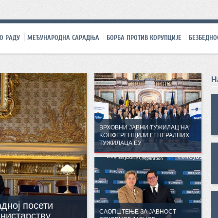
О РАДУ
МЕЂУНАРОДНА САРАДЊА
БОРБА ПРОТИВ КОРУПЦИЈЕ
БЕЗБЕДНО
Н
ВРХОВНИ ЈАВНИ ТУЖИЛАЦ НА
KОНФЕРЕНЦИЈИ ГЕНЕРАЛНИХ
ТУЖИЛАЦА ЕУ
адној посети
САОПШТЕЊЕ ЗА ЈАВНОСТ
нистарству