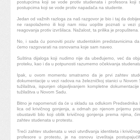
postupcima koji se vode protiv studenata i profesora koji 
postupcima koji se vode protiv napadača na studente.
Jedan od važnih razloga za naš razgovor je bio i taj da dobi
ne raspolažemo ili koji nam nisu uopšte poznati u vezi 
reagovanja protiv izvršilaca. Nažalost, ta prilika je propuštena
No, i sada ću ponoviti poziv studentskim predstavnicima d
ćemo razgovarati na osnovama koje sam naveo.
Suština dijaloga koji nudimo nije da ubeđujemo, već da o
proteku, kao i da u potpunosti razumemo očekivanja studenat
Ipak, u ovom momentu smatramo da je prvi zahtev studen
dokumentacije u vezi radova na železničkoj stanici u Novom 
tužilaštva, ispunjen objavljivanjem kompletne dokumentacije
tužilaštva u Novom Sadu.
Bitno je napomenuti da će u skladu sa odlukom Predsednika R
lica od krivičnog gonjenja, a odmah po njenom prijemu pos
obustaviti bilo koji oblik krivičnog gonjenja prema njima, č
zahtev studenata u protestu.
Treći zahtev studenata u vezi utvrđivanja identiteta i krivičn
profesore u protestu, je na osnovu izveštaja postupajući