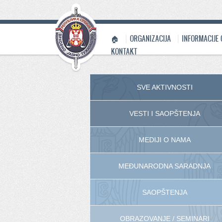
🏠
ORGANIZACIJA
INFORMACIJE
KONTAKT
SVE AKTIVNOSTI
VESTI I SAOPŠTENJA
MEDIJI O NAMA
MEĐUNARODNA SARADNJA
SAOPŠTENJA
OBRAZOVANJE / SEMINARI