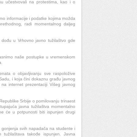
su učestvovali na protestima, kao i o
jemo informacije i podatke kojima možda
prethodnog, radi momentalnog daljeg
.
a dođu u Vrhovno javno tužilaštvo gde
bjasnimo naše postupke u vremenskom
a.
ata o objavljivanju sve raspoložive
Sadu, i koja čini dokaznu građu javnog
 na internet prezentaciji Višeg javnog
epublike Srbije o pomilovanju trinaest
tupajuća javna tužilaštva momentalno
ime će u potpunosti biti ispunjen drugi
og gonjenja svih napadača na studente i
h tužilaštava takođe ispunjen. Javna