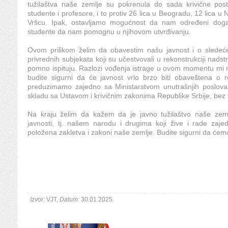
tužilaštva naše zemlje su pokrenula do sada krivične pos
studente i profesore, i to protiv 26 lica u Beogradu, 12 lica u
Vršcu. Ipak, ostavljamo mogućnost da nam određeni događa
studente da nam pomognu u njihovom utvrđivanju.
Ovom prilikom želim da obavestim našu javnost i o sledećem
privrednih subjekata koji su učestvovali u rekonstrukciji nads
pomno ispituju. Razlozi vođenja istrage u ovom momentu mi ne
budite sigurni da će javnost vrlo brzo biti obaveštena o r
preduzimamo zajedno sa Ministarstvom unutrašnjih poslova.
skladu sa Ustavom i krivičnim zakonima Republike Srbije, bez 
Na kraju želim da kažem da je javno tužilaštvo naše zemlj
javnosti, tj. našem narodu i drugima koji žive i rade zaj
položena zakletva i zakoni naše zemlje. Budite sigurni da ćemo 
Izvor:
VJT,
Datum:
30.01.2025.