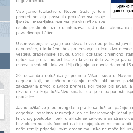
odgovornih lica.
Više javno tužilaštvo u Novom Sadu je tom
prioritetnom cilju posvetilo praktično sve svoje
ljudske i materijalne resurse, planirajući da sve
ostale predmete uzme u intenzivan rad nakon okončanja pr
povređivanja 17 lica.
U sprovođenju istrage je učestvovalo više od petnaest javnih 
danonoćno, i to kažem bez preterivanja, u toku dva mesec
veštaka građevinske struke, utvrdili dokazno činjenično stan
optužnice protiv trinaest lica za krivična dela za koje javn
osnovu utvrđenih dokaza, i čija činjenja su dovela do smrti 15
30. decembra optužnica je podneta Višem sudu u Novom S
odgovor koji, po našem mišljenju, može biti samo poziti
zakazivanja prvog glavnog pretresa koji treba biti javan,
okvirom za koje tužilaštvo smatra da je u potpunosti i
optužnice.
Javno tužilaštvo je od prvog dana pratilo sa dužnom pažnjom r
događaje, posebno razumejući da će interesovanje jačati p
krivičnog postupka. Ipak, u skladu sa zakonom smatramo d
bez obzira na ostrašćenost na bilo kojoj strani ne mogu biti pri
naše zemlje pripadaju svim građanima i niko ne može biti usk