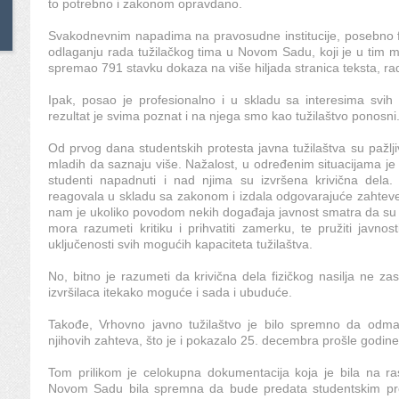
to potrebno i zakonom opravdano.
Svakodnevnim napadima na pravosudne institucije, posebno 
odlaganju rada tužilačkog tima u Novom Sadu, koji je u tim m
spremao 791 stavku dokaza na više hiljada stranica teksta, ra
Ipak, posao je profesionalno i u skladu sa interesima svih 
rezultat je svima poznat i na njega smo kao tužilaštvo ponosni
Od prvog dana studentskih protesta javna tužilaštva su pažlji
mladih da saznaju više. Nažalost, u određenim situacijama je
studenti napadnuti i nad njima su izvršena krivična dela
reagovala u skladu sa zakonom i izdala odgovarajuće zahteve 
nam je ukoliko povodom nekih događaja javnost smatra da su re
mora razumeti kritiku i prihvatiti zamerku, te pružiti javno
uključenosti svih mogućih kapaciteta tužilaštva.
No, bitno je razumeti da krivična dela fizičkog nasilja ne zas
izvršilaca itekako moguće i sada i ubuduće.
Takođe, Vrhovno javno tužilaštvo je bilo spremno da od
njihovih zahteva, što je i pokazalo 25. decembra prošle godin
Tom prilikom je celokupna dokumentacija koja je bila na r
Novom Sadu bila spremna da bude predata studentskim pr