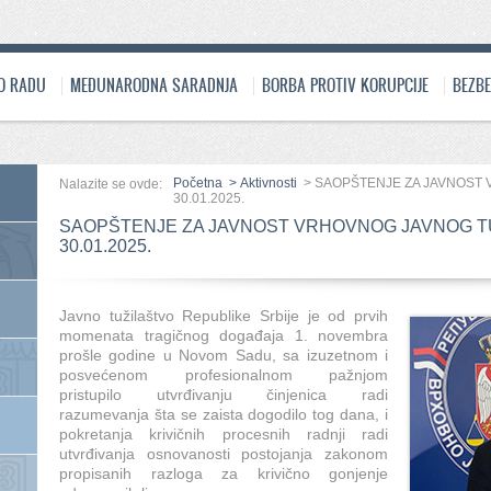
 O RADU
MEĐUNARODNA SARADNJA
BORBA PROTIV KORUPCIJE
BEZB
Početna
>
Aktivnosti
>
SAOPŠTENJE ZA JAVNOST 
Nalazite se ovde:
30.01.2025.
SAOPŠTENJE ZA JAVNOST VRHOVNOG JAVNOG TU
30.01.2025.
Javno tužilaštvo Republike Srbije je od prvih
momenata tragičnog događaja 1. novembra
prošle godine u Novom Sadu, sa izuzetnom i
posvećenom profesionalnom pažnjom
pristupilo utvrđivanju činjenica radi
razumevanja šta se zaista dogodilo tog dana, i
pokretanja krivičnih procesnih radnji radi
utvrđivanja osnovanosti postojanja zakonom
propisanih razloga za krivično gonjenje