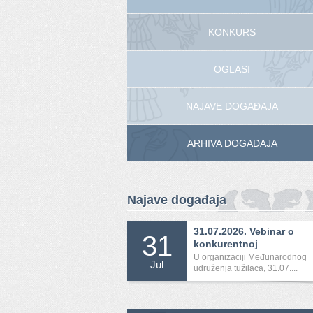
KONKURS
OGLASI
NAJAVE DOGAĐAJA
ARHIVA DOGAĐAJA
Najave događaja
31.07.2026. Vebinar o
31
konkurentnoj
međunarodnoj...
U organizaciji Međunarodnog
Jul
udruženja tužilaca, 31.07....