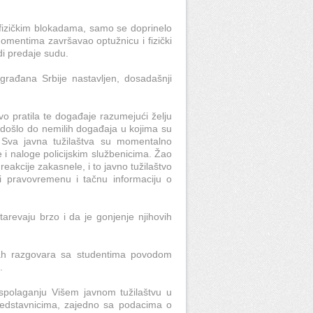
fizičkim blokadama, samo se doprinelo
omentima završavao optužnicu i fizički
di predaje sudu.
građana Srbije nastavljen, dosadašnji
.
vo pratila te događaje razumejući želju
 došlo do nemilih događaja u kojima su
. Sva javna tužilaštva su momentalno
i naloge policijskim službenicima. Žao
akcije zakasnele, i to javno tužilaštvo
sti pravovremenu i tačnu informaciju o
tarevaju brzo i da je gonjenje njihovih
mah razgovara sa studentima povodom
e.
aspolaganju Višem javnom tužilaštvu u
edstavnicima, zajedno sa podacima o