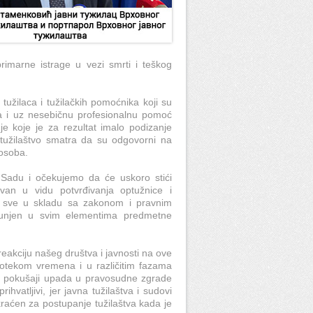
imarne istrage u vezi smrti i teškog
tužilaca i tužilačkih pomoćnika koji su
a i uz nesebičnu profesionalnu pomoć
je koje je za rezultat imalo podizanje
o tužilaštvo smatra da su odgovorni na
 osoba.
adu i očekujemo da će uskoro stići
van u vidu potvrđivanja optužnice i
 a sve u skladu sa zakonom i pravnim
spunjen u svim elementima predmetne
eakciju našeg društva i javnosti na ove
rotekom vremena i u različitim fazama
a pokušaji upada u pravosudne zgrade
hvatljivi, jer javna tužilaštva i sudovi
raćen za postupanje tužilaštva kada je