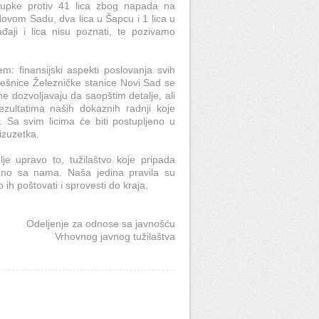
tupke protiv 41 lica zbog napada na
 Novom Sadu, dva lica u Šapcu i 1 lica u
ji i lica nisu poznati, te pozivamo
: finansijski aspekti poslovanja svih
trešnice Železničke stanice Novi Sad se
 dozvoljavaju da saopštim detalje, ali
ezultatima naših dokaznih radnji koje
 Sa svim licima će biti postupljeno u
izuzetka.
e upravo to, tužilaštvo koje pripada
edno sa nama. Naša jedina pravila su
ih poštovati i sprovesti do kraja.
Odeljenje za odnose sa javnošću
Vrhovnog javnog tužilaštva