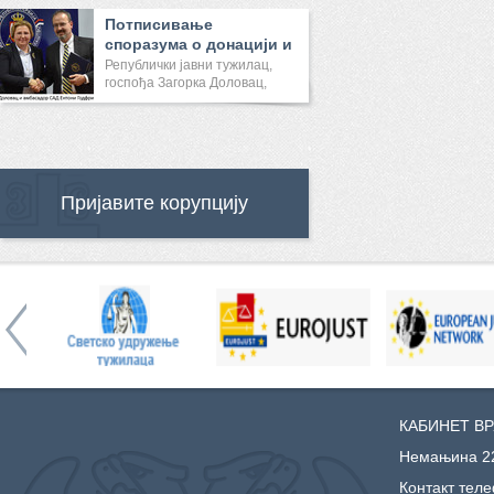
Потписивање
споразума о донацији и
састанак са ...
Републички јавни тужилац,
госпођа Загорка Доловац,
саст...
Пријавите корупцију
КАБИНЕТ В
Немањина 22
Контакт тел