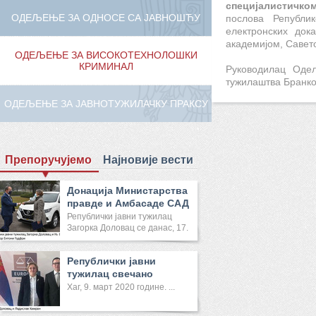
специјалистичк
ОДЕЉЕЊЕ ЗА ОДНОСЕ СА ЈАВНОШЋУ
послова Републи
електронских док
академијом, Савет
ОДЕЉЕЊЕ ЗА ВИСОКОТЕХНОЛОШКИ
КРИМИНАЛ
Руководилац Одељ
тужилаштва Бранко
ОДЕЉЕЊЕ ЗА ЈАВНОТУЖИЛАЧКУ ПРАКСУ
Препоручујемо
Најновије вести
Донација Министарства
правде и Амбасаде САД
Реп...
Републички јавни тужилац
Загорка Доловац се данас, 17.
...
Републички јавни
тужилац свечано
отворила Канце...
Хаг, 9. март 2020 године. ...