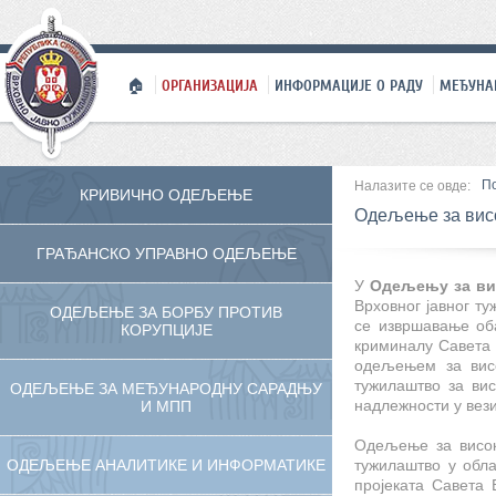
🏠
ОРГАНИЗАЦИЈА
ИНФОРМАЦИЈЕ О РАДУ
МЕЂУНА
П
Налазите се овде:
КРИВИЧНО ОДЕЉЕЊЕ
Одељење за вис
ГРАЂАНСКО УПРАВНО ОДЕЉЕЊЕ
У
Одељењу за ви
Врховног јавног т
ОДЕЉЕЊЕ ЗА БОРБУ ПРОТИВ
се извршавање об
КОРУПЦИЈЕ
криминалу Савета 
одељењем за висо
тужилаштво за ви
ОДЕЉЕЊЕ ЗА МЕЂУНАРОДНУ САРАДЊУ
надлежности у вез
И МПП
Одељење за висо
ОДЕЉЕЊЕ АНАЛИТИКЕ И ИНФОРМАТИКЕ
тужилаштво у обл
пројеката Савета 